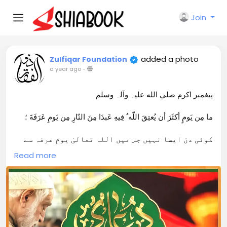
Join
added a photo
Zulfiqar Foundation
a year ago
-
پیغمبر اکرم صلي الله علیہ وآلہ وسلم
ما مِن يَومٍ أكثَرَ أن يُعتِقَ اللّه ُ فِيهِ عَبدَا مِنَ النّارِ مِن يَومِ عَرَفَةَ ؛
کوئی دن ایسا نہیں جس میں اللہ تعالیٰ یومِ عرفہ سے
زیادہ اپنے بندوں کو دوزخ کی آگ سے آزاد کرتا ہو۔
Read more
@ZulfiqarFoundation
#ZulfiqarFoundation
صحيح مسلم ، ج 4 ، ص 107
ـــــــــــــــــــــــــــــــــــــــــــــــــــــــــــــــــــــــ